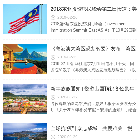
行。本届主题是大中华及东...
2018东亚投资移民峰会第二日报道：美
2019-02-20
加澳新专题
2018第6届东亚投资移民峰会（Investment
Immigration Summit East ASIA）于10月29日到
31日在中国香港特别行政区万丽海...
《粤港澳大湾区规划纲要》发布：湾区
2019-02-25
将成为“移民试验田”！
2019.02.19新华社北京2月18日电中共中央、国
务院印发了《粤港澳大湾区发展规划纲要》（以
下简称“大湾区规划纲要”），并发出通知，要求
各地区各部门结合实际...
新年放假通知 | 悦游出国预祝各位鼠年
2020-01-22
大吉，万事如意！
各位尊敬的新老客户们：您好！根据国务院办公
厅《关于2020年部分节假日安排的通知》，结合
我司实际情况，现将农历2019年春节放假安排公
布如下：2020年01月2...
全球抗“疫” | 众志成城，共度难关！悦
2020-01-29
游出国延期到岗通知