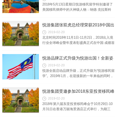
EB-5委员会主席权威解读移民美国新趋
2018年5月13日星期日悦游移民留学特别邀请了
势
美国移民律师中的大神级人物：纳德·克拉斯科
（RonaldKlasko）先生。由美国移民律师协会总
部直飞中国·深圳...
悦游集团张双虎总经理荣获2018中国出
2019-02-20
入境行业风云榜-年度风云人物
北京时间2018年11月1日-11月2日，2018出入境
行业全球峰会暨年度表彰盛典正式在中国·成都首
座万豪酒店隆重举行。2018出入境行业全球峰会
暨年度表彰盛典...
悦游品牌正式升级为悦游出国！全新姿
2019-02-20
态全心为你！
悦游全面启动品牌升级，正式升级为“悦游移民留
学”。2019年1月，在迎接新的一年来临的同时，
悦游也正式启动新一轮公司升级，在坚持“全心为
您提供最合适的移民出国、...
悦游集团受邀参加2018东亚投资移民峰
2019-02-20
会
2018年第六届东亚投资移民峰会于10月29日-10
月31日在香港万丽海景酒店正式举行，为期三
天；整个峰会将以会议+展览+工作坊的形式进