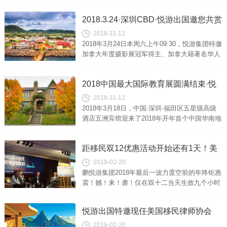
性的与中...
2018.3.24·深圳CBD·悦游出国邀您共赏
2018-11-12
加拿大年度摄影冠军得主作品展
2018年3月24日本周六上午09:30，悦游集团特邀
加拿大年度摄影展冠军得主、加拿大籍著名华人
摄影师、悦游移民老客户黄小龙先生（John
Huang）为中国嘉...
2018中国最大国际教育展圆满结束·悦
2018-11-12
游出国作为全展独家移民企业大放异
2018年3月18日，中国·深圳·福田区五星级高级
彩！
酒店五洲宾馆迎来了2018年开年首个中国华南地
区规模最为庞大的大型国际教育展。第39届启德
国际教育展：不只为留...
距移民双12优惠活动开始还有1天！美
2019-02-20
加澳新富豪级移民项目3.8折！
鹏悦游集团2018年最后一波力度空前的年终钜惠
震！撼！来！袭！仅在双十二当天生效九个小时
最低3.8折起优惠活动范围覆盖全球各大热门移
民项目鹏悦游集团小编在此为您...
悦游出国特邀现任美国移民律师协会
2019-02-20