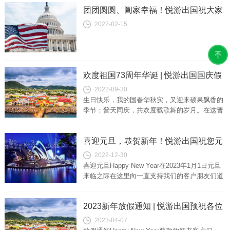
团团圆圆、阖家幸福！悦游出国祝大家
2022-02-15
元宵快乐！
欢度祖国73周年华诞 | 悦游出国国庆假
2022-09-30
期放假通知
生日快乐，我的国春华秋实，又迎来硕果飘香的
季节；普天同庆，共欢度载歌舞的岁月。在这普
天同庆的日子里，送给你我最真挚的祝福。祝大
家幸福快乐，祝愿祖国繁荣昌盛！悦游...
喜迎元旦，恭贺新年！悦游出国祝您元
2022-12-30
旦快乐，万事如意！
喜迎元旦Happy New Year在2023年1月1日元旦
来临之际在这里向一直支持我们的客户朋友们道
一声元旦快乐感谢您过去的支持未来悦游移民留
学仍然期待您对我...
2023新年放假通知 | 悦游出国预祝各位
2023-04-07
兔年大吉，万事如意！