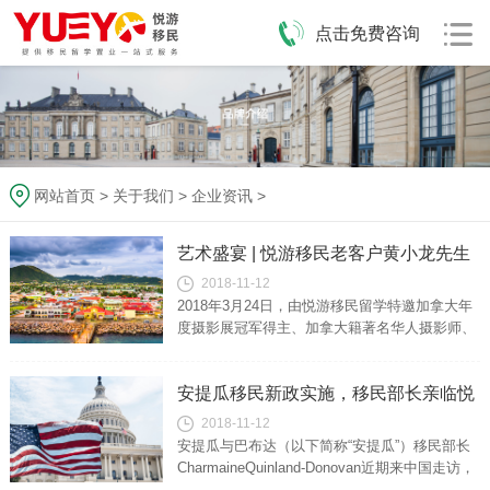
点击免费咨询
网站首页
>
关于我们
>
企业资讯
>
艺术盛宴 | 悦游移民老客户黄小龙先生
2018-11-12
加拿大年度摄影冠军展圆满落幕
2018年3月24日，由悦游移民留学特邀加拿大年
度摄影展冠军得主、加拿大籍著名华人摄影师、
悦游移民留学老客户黄小龙先生（JohnHuang）
为中国嘉宾分享他那由...
安提瓜移民新政实施，移民部长亲临悦
2018-11-12
游出国！
安提瓜与巴布达（以下简称“安提瓜”）移民部长
CharmaineQuinland-Donovan近期来中国走访，
她向记者表示：此次来中国的行程安排是有选择