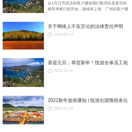
从1月21号武汉的客户通知我们取消去圣基茨的
移民考察行程开始，陆续有上海、广州的客户通
知我们取消去希腊、美国的行程。我们悦游移民
留学的小伙伴们都深表理解与支持，...
关于网络上不实言论的法律责任声明
2020-03-13
喜迎元旦，恭贺新年！悦游全体员工祝
2021-12-31
您元旦快乐，万事如意！
2022新年放假通知 | 悦游出国预祝各位
2022-01-28
虎年大吉，万事如意！